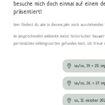
besuche mich doch einmal auf einem d
präsentiert!
hier findest du alle in diesem jahr noch ausstehenden 
im ansprechenden ambiente meist historischer bauwerk
persönlichen lieblingssorten gefunden hast. ich freue
E
sa./so., 19. + 20.
i
n
sa./so., 26. + 27.
k
l
so., 11. oktober 2
a