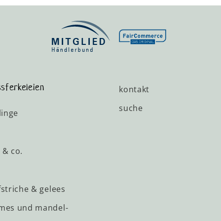
sferkeleien
kontakt
suche
linge
 & co.
striche & gelees
mes und mandel-