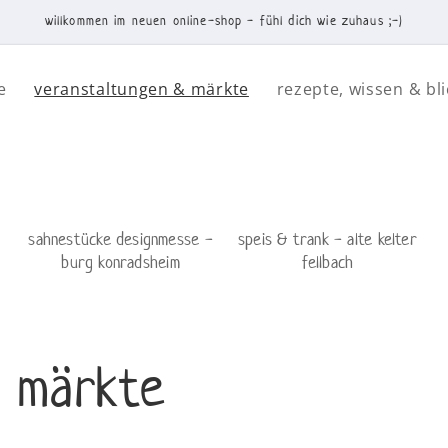
willkommen im neuen online-shop - fühl dich wie zuhaus ;-)
e
veranstaltungen & märkte
rezepte, wissen & bli
sahnestücke designmesse -
speis & trank - alte kelter
burg konradsheim
fellbach
& märkte