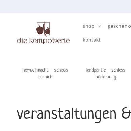
Direkt
zum
Inhalt
shop
geschenk
kontakt
hofweihnacht - schloss
landpartie - schloss
türnich
bückeburg
veranstaltungen 