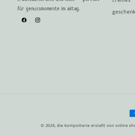
cremes
für genussmomente im alltag.
geschenk
Facebook
Instagram
Z
© 2026,
die kompotterie
erstellt von
online sh