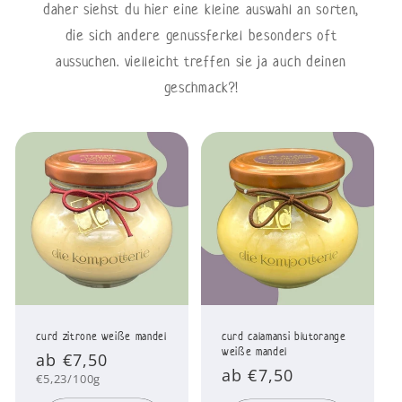
daher siehst du hier eine kleine auswahl an sorten,
die sich andere genussferkel besonders oft
aussuchen. vielleicht treffen sie ja auch deinen
geschmack?!
curd zitrone weiße mandel
curd calamansi blutorange
weiße mandel
Normaler
ab €7,50
Normaler
ab €7,50
Preis
Grundpreis
€5,23/100g
Preis