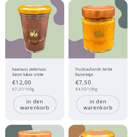
haselnuss zedernuss
fruchtaufstrich herbe
dattel kakao creme
blutorange
Normaler
€12,00
Normaler
€7,50
Preis
Preis
Grundpreis
Grundpreis
€7,27/100g
€4,55/100g
in den
in den
warenkorb
warenkorb