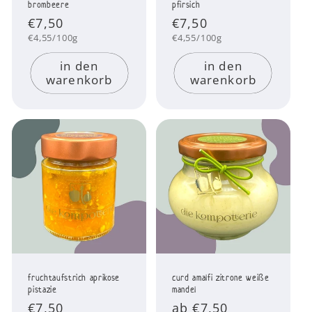
brombeere
pfirsich
Normaler
€7,50
Normaler
€7,50
Preis
Preis
Grundpreis
Grundpreis
€4,55/100g
€4,55/100g
in den
in den
warenkorb
warenkorb
fruchtaufstrich aprikose
curd amalfi zitrone weiße
pistazie
mandel
Normaler
€7,50
Normaler
ab €7,50