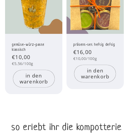
gemüse-würz-paste
präsent-set heftig deftig
klassisch
Normaler
€16,00
Normaler
€10,00
Preis
Grundpreis
€10,00/100g
Preis
Grundpreis
€5,56/100g
in den
in den
warenkorb
warenkorb
so erlebt ihr die kompotterie