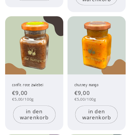
confit rote zwiebel
chutney mango
Normaler
€9,00
Normaler
€9,00
Preis
Preis
Grundpreis
Grundpreis
€5,00/100g
€5,00/100g
in den
in den
warenkorb
warenkorb