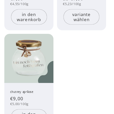
Preis
Preis
Grundpreis
Grundpreis
€4,55/100g
€5,23/100g
in den
variante
warenkorb
wählen
chutney aprikose
Normaler
€9,00
Preis
Grundpreis
€5,00/100g