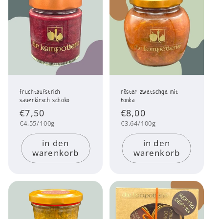
fruchtaufstrich
röster zwetschge mit
sauerkirsch schoko
tonka
Normaler
€7,50
Normaler
€8,00
Preis
Preis
Grundpreis
Grundpreis
€4,55/100g
€3,64/100g
in den
in den
warenkorb
warenkorb