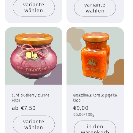
variante
variante
wählen
wählen
curd blueberry zitrone
ungezähmte tomate paprika
kokos
knobi
Normaler
ab €7,50
Normaler
€9,00
Preis
Preis
Grundpreis
€5,00/100g
variante
in den
wählen
warenkorb