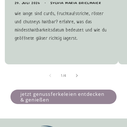
29. JULI 2026
SYLVIA MARIA BRIELMAIER
wie lange sind curds, fruchtaufstriche, röster
und chutneys haltbar? erfahre, was das
mindesthaltbarkeitsdatum bedeutet und wie du
geöffnete gläser richtig lagerst.
von
1
/
4
jetzt genussferkeleien entdecken
& genießen