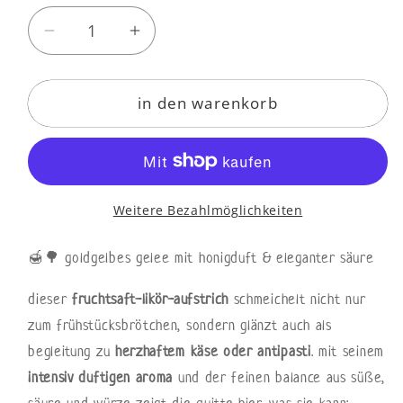
Verringere
Erhöhe
die
die
Menge
Menge
in den warenkorb
für
für
gelee
gelee
quitte
quitte
Weitere Bezahlmöglichkeiten
🍯🌳 goldgelbes gelee mit honigduft & eleganter säure
dieser
fruchtsaft-likör-aufstrich
schmeichelt nicht nur
zum frühstücksbrötchen, sondern glänzt auch als
begleitung zu
herzhaftem käse oder antipasti
. mit seinem
intensiv duftigen aroma
und der feinen balance aus süße,
säure und würze zeigt die quitte hier, was sie kann: