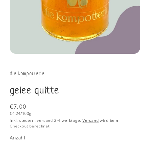
die kompotterie
gelee quitte
Normaler
€7,00
Grundpreis
Preis
€4,24/100g
inkl. steuern. versand 2-4 werktage.
Versand
wird beim
Checkout berechnet
Anzahl
Anzahl