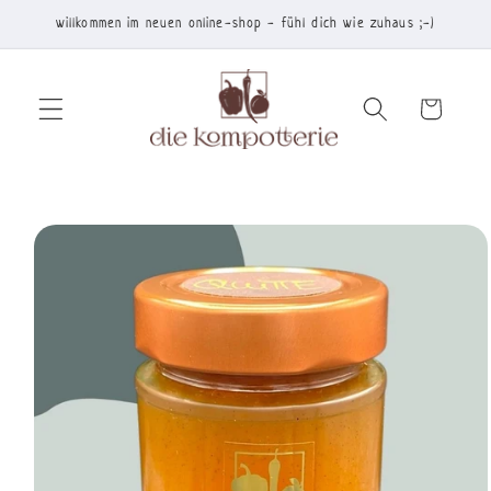
Direkt
willkommen im neuen online-shop - fühl dich wie zuhaus ;-)
zum
Inhalt
Warenkorb
duktinformationen
ingen