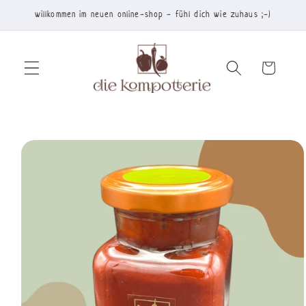
Direkt
willkommen im neuen online-shop - fühl dich wie zuhaus ;-)
zum
Inhalt
Warenkorb
duktinformationen
ingen