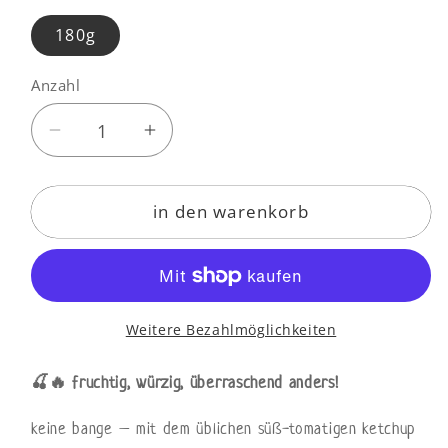
180g
Anzahl
Anzahl
Verringere
Erhöhe
die
die
Menge
Menge
in den warenkorb
für
für
kirsch
kirsch
ketchup
ketchup
Weitere Bezahlmöglichkeiten
🍒🔥 fruchtig, würzig, überraschend anders!
keine bange – mit dem üblichen süß-tomatigen ketchup