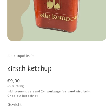
die kompotterie
kirsch ketchup
Normaler
€9,00
Grundpreis
Preis
€5,00/100g
inkl. steuern. versand 2-4 werktage.
Versand
wird beim
Checkout berechnet
Gewicht