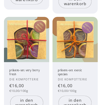
warenkorb
präsent-set very berry
präsent-set exotic
fresh
specials
Anbieter:
Anbieter:
DIE KOMPOTTERIE
DIE KOMPOTTERIE
Normaler
€16,00
Normaler
€16,00
Grundpreis
Grundpreis
Preis
Preis
€10,00/100g
€10,00/100g
in den
in den
warenkorb
warenkorb