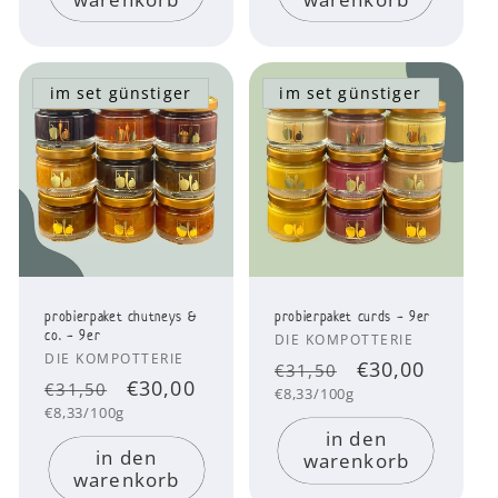
im set günstiger
im set günstiger
probierpaket chutneys &
probierpaket curds - 9er
co. - 9er
Anbieter:
DIE KOMPOTTERIE
Anbieter:
DIE KOMPOTTERIE
Normaler
verkaufsprei
€30,00
€31,50
Normaler
verkaufspreis
€30,00
€31,50
Grundpreis
Preis
€8,33/100g
Grundpreis
Preis
€8,33/100g
in den
in den
warenkorb
warenkorb