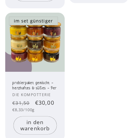
im set günstiger
probierpaket gemischt -
herzhaftes & süßes - 9er
Anbieter:
DIE KOMPOTTERIE
Normaler
verkaufspreis
€30,00
€31,50
Grundpreis
Preis
€8,33/100g
in den
warenkorb