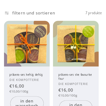
filtern und sortieren
7 produkte
präsent-set heftig deftig
präsent-set the favourite
four
Anbieter:
DIE KOMPOTTERIE
Anbieter:
DIE KOMPOTTERIE
Normaler
€16,00
Normaler
€16,00
Grundpreis
Preis
€10,00/100g
Grundpreis
Preis
€10,00/100g
in den
in den
warenkorb