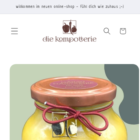
Direkt
willkommen im neuen online-shop - fühl dich wie zuhaus ;-)
zum
Inhalt
Warenkorb
duktinformationen
ingen