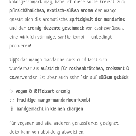
kokosgeschmack mag, habe ich diese sorte kreiert. zum
pfirsichähnlichen, exotisch-süßen aroma
der mango
gesellt sich die aromatische
spritzigkeit der mandarine
und der
cremig-dezente geschmack
von cashewnüssen.
eine wirklich stimmige, sanfte kombi – unbedingt
probieren!
tipp:
das mango mandarine nuss curd lässt sich
wunderbar als
aufstrich für rosinenbrötchen, croissant &
co.
verwenden, ist aber auch sehr fein auf
süßem gebäck
.
✨
vegan & löffelzart-cremig
🍊
fruchtige mango-mandarinen-kombi
🥄
handgemacht in kleinen chargen
für veganer und alle anderen genussferkel geeignet.
deko kann von abbildung abweichen.