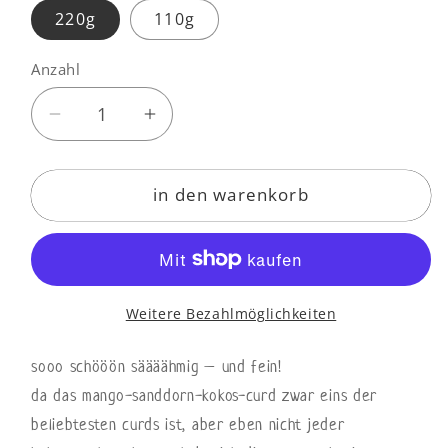
220g
110g
Anzahl
Anzahl
Verringere
Erhöhe
die
die
Menge
Menge
in den warenkorb
für
für
curd
curd
mango
mango
mandarine
mandarine
nuss
nuss
Weitere Bezahlmöglichkeiten
sooo schööön säääähmig – und fein!
da das mango-sanddorn-kokos-curd zwar eins der
beliebtesten curds ist, aber eben nicht jeder