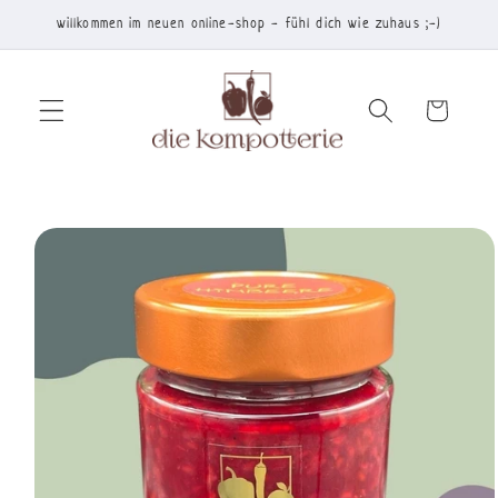
Direkt
willkommen im neuen online-shop - fühl dich wie zuhaus ;-)
zum
Inhalt
Warenkorb
duktinformationen
ingen