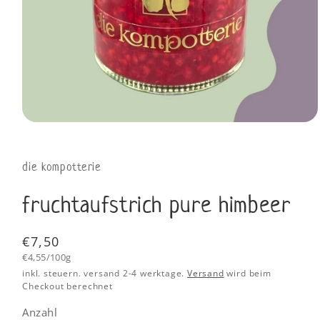
die kompotterie
fruchtaufstrich pure himbeer
Normaler
€7,50
Grundpreis
Preis
€4,55/100g
inkl. steuern. versand 2-4 werktage.
Versand
wird beim
Checkout berechnet
Anzahl
Anzahl