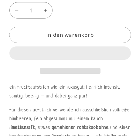
Verringere
Erhöhe
die
die
Menge
Menge
in den warenkorb
für
für
fruchtaufstrich
fruchtaufstrich
pure
pure
himbeer
himbeer
ein fruchtaufstrich wie ein luxusgut: herrlich intensiv,
samtig, beerig – und dabei ganz pur!
für diesen aufstrich verwende ich ausschließlich vollreife
himbeeren, fein abgestimmt mit einem hauch
limettensaft
, etwas
gemahlener rohkakaobohne
und einer
handverlesenen gewürzmischung (pssst … die bleibt mein