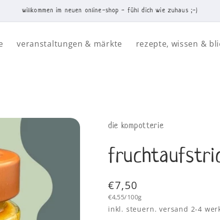
willkommen im neuen online-shop - fühl dich wie zuhaus ;-)
e
veranstaltungen & märkte
rezepte, wissen & bli
die kompotterie
fruchtaufstri
Normaler
€7,50
Grundpreis
Preis
€4,55/100g
inkl. steuern. versand 2-4 we