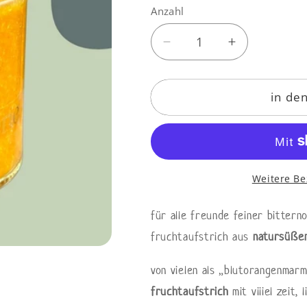
Anzahl
Anzahl
Verringere
Erhöhe
die
die
Menge
Menge
in de
für
für
fruchtaufstrich
fruchtaufstr
herbe
herbe
blutorange
blutorange
Weitere Be
für alle freunde feiner bittern
fruchtaufstrich aus
natursüße
von vielen als „blutorangenmar
fruchtaufstrich
mit viiiel zeit,