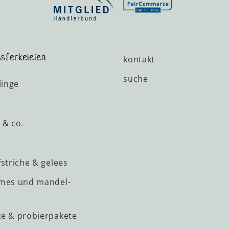
sferkeleien
kontakt
suche
linge
 & co.
striche & gelees
mes und mandel-
e & probierpakete