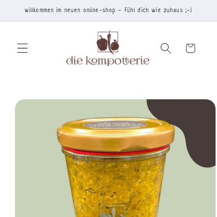
Direkt
willkommen im neuen online-shop - fühl dich wie zuhaus ;-)
zum
Inhalt
Warenkorb
duktinformationen
ingen