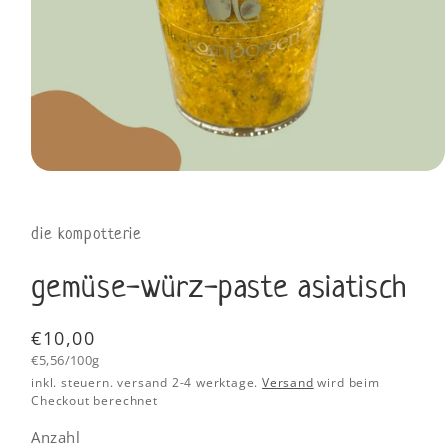
die kompotterie
gemüse-würz-paste asiatisch
Normaler
€10,00
Grundpreis
Preis
€5,56/100g
inkl. steuern. versand 2-4 werktage.
Versand
wird beim
Checkout berechnet
Anzahl
Anzahl