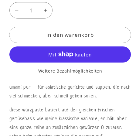
Verringere
Erhöhe
die
die
Menge
Menge
in den warenkorb
für
für
gemüse-
gemüse-
würz-
würz-
paste
paste
asiatisch
asiatisch
Weitere Bezahlmöglichkeiten
umami pur – für asiatische gerichte und suppen, die nach
viel schmecken, aber schnell gehen sollen.
diese würzpaste basiert auf der gleichen frischen
gemüsebasis wie meine klassische variante, enthält aber
eine ganze reihe an zusätzlichen gewürzen & zutaten.
schon beim anbraten steigen die aromen auf –