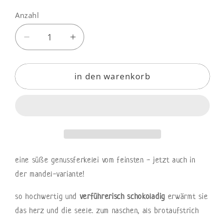
Anzahl
Anzahl
Verringere
Erhöhe
die
die
Menge
Menge
in den warenkorb
für
für
mandel
mandel
zedernuss
zedernuss
dattel
dattel
kakao
kakao
creme
creme
eine süße genussferkelei vom feinsten - jetzt auch in
der mandel-variante!
so hochwertig und
verführerisch schokoladig
erwärmt sie
das herz und die seele. zum naschen, als brotaufstrich