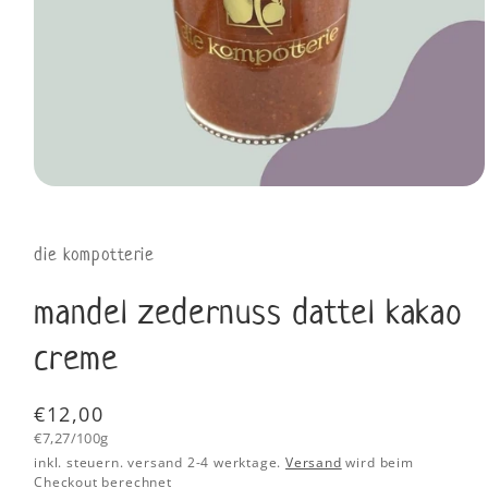
die kompotterie
mandel zedernuss dattel kakao
creme
Normaler
€12,00
Grundpreis
Preis
€7,27/100g
inkl. steuern. versand 2-4 werktage.
Versand
wird beim
Checkout berechnet