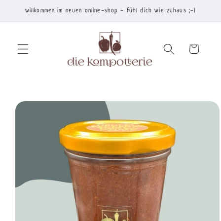
Direkt
willkommen im neuen online-shop - fühl dich wie zuhaus ;-)
zum
Inhalt
Warenkorb
duktinformationen
ingen