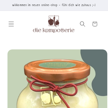
Direkt
willkommen im neuen online-shop - fühl dich wie zuhaus ;-)
zum
Inhalt
Warenkorb
duktinformationen
ingen