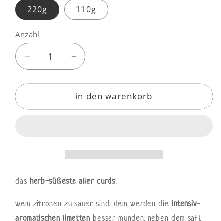
220g
110g
Anzahl
Anzahl
Verringere
Erhöhe
die
die
Menge
Menge
in den warenkorb
für
für
curd
curd
limette
limette
kokos
kokos
das
herb-süßeste aller curds
!
wem zitronen zu sauer sind, dem werden die
intensiv-
aromatischen limetten
besser munden. neben dem saft